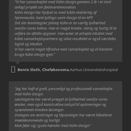
“Vi har samarbejdet med Kühn design gennem 2 år i et stort
anlagt projekt om fødevareinnovation.
Kühn design har hjulpet os med både etablering af
hjemmeside, lavet lydlogo samt design til en APP.
Det der kendetegner Johnny Kühn er en særlig lydhørhed
overfor vores behov. Han er meget kreativ, iderig og hurtig til at
udføre de aftalte opgaver. Han evner at arbejde intuitivt med
både samarbejdspartnere og selve resultatet er også særdeles
logisk og intuitivt.
Vi har været meget tilfredse med samarbejdet og vil bestemt
bruge Kühn design igen.”
Bente Sloth, Cheføkonoma
,
Aarhus Universitetshospital
“Jeg har haft et godt, personligt og professionelt samarbejde
med Kühn design.
Løsningerne har været præget at lydhørhed overfor vores
ønsker, men også konstruktive indspil til optimeringer og
spændende kreative løsninger.
Dialogen om ændringer og tilpasninger har været håndteret
imødekommende og hurtigt.
Man føler sig i gode hænder med Kühn design”