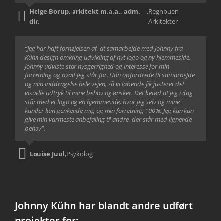
Helge Borup, arkitekt m.a.a., adm.
,
Regnbuen
dir.
Arkitekter
“Jeg har haft fornøjelsen af, at samarbejde med Johnny fra
Kühn design omkring udvikling af nyt logo og ny hjemmeside.
Johnny udviste stor nysgerrighed og interesse for min
forretning og hvad jeg står for. Han opfordrede til samarbejde
og min inddragelse hele vejen, så vi løbende fik justeret det
visuelle udtryk til mine behov og ønsker. Det betød at jeg i dag
står med et logo og en hjemmeside, hvor jeg selv og mine
kunder kan genkende mig og min forretning 100%. Jeg kan kun
give min varmeste anbefaling til andre, der står med lignende
behov”.
Louise Juul
,
Psykolog
Johnny Kühn har blandt andre udført
projekter for: