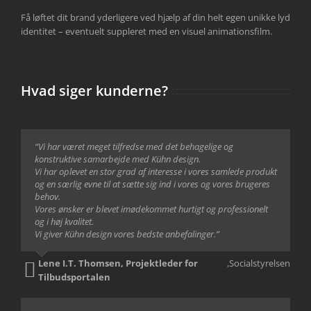
Få løftet dit brand yderligere ved hjælp af din helt egen unikke lyd
identitet – eventuelt suppleret med en visuel animationsfilm.
Hvad siger kunderne?
“Vi har været meget tilfredse med det behagelige og
konstruktive samarbejde med Kühn design.
Vi har oplevet en stor grad af interesse i vores samlede produkt
og en særlig evne til at sætte sig ind i vores og vores brugeres
behov.
Vores ønsker er blevet imødekommet hurtigt og professionelt
og i høj kvalitet.
Vi giver Kühn design vores bedste anbefalinger.”
Lene I.T. Thomsen, Projektleder for
,
Socialstyrelsen
Tilbudsportalen