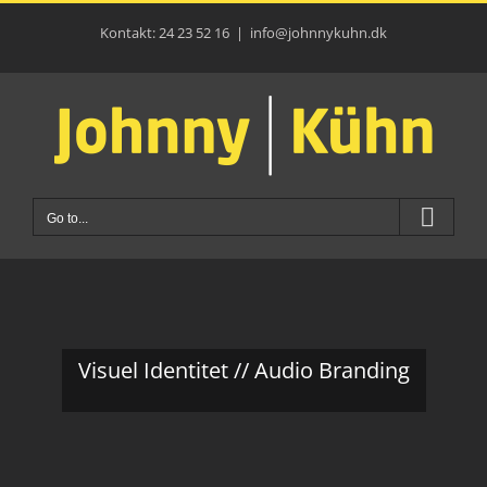
Skip
to
Kontakt: 24 23 52 16
|
info@johnnykuhn.dk
content
Go to...
Visuel Identitet // Audio Branding