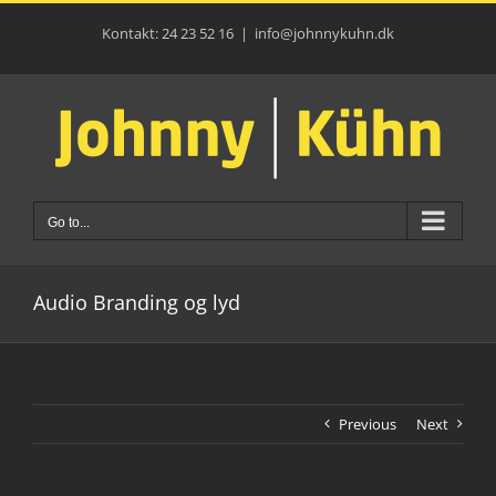
Skip
to
Kontakt: 24 23 52 16
|
info@johnnykuhn.dk
content
Go to...
Audio Branding og lyd
Previous
Next