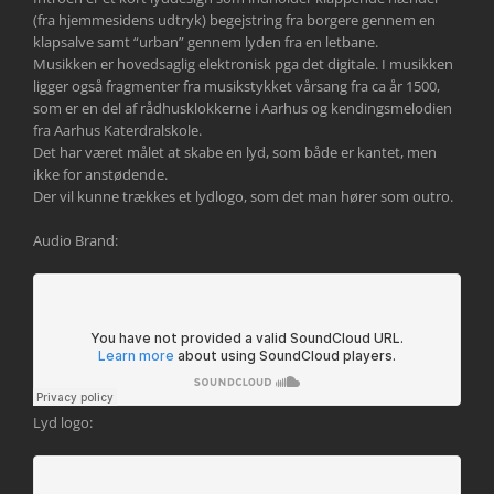
(fra hjemmesidens udtryk) begejstring fra borgere gennem en
klapsalve samt “urban” gennem lyden fra en letbane.
Musikken er hovedsaglig elektronisk pga det digitale. I musikken
ligger også fragmenter fra musikstykket vårsang fra ca år 1500,
som er en del af rådhusklokkerne i Aarhus og kendingsmelodien
fra Aarhus Katerdralskole.
Det har været målet at skabe en lyd, som både er kantet, men
ikke for anstødende.
Der vil kunne trækkes et lydlogo, som det man hører som outro.
Audio Brand:
Lyd logo: